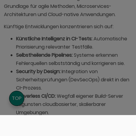
Grundlage für agile Methoden, Microservices-
Architekturen und Cloud-native Anwendungen.
Künftige Entwicklungen konzentrieren sich auf:
Künstliche Intelligenz in CI-Tests:
Automatische
Priorisierung relevanter Testfälle.
Selbstheilende Pipelines:
Systeme erkennen
Fehlerquellen selbstständig und korrigieren sie.
Security by Design:
Integration von
Sicherheitsprüfungen (DevSecOps) direkt in den
CI-Prozess.
Serverless CI/CD:
Wegfall eigener Build-Server
TOP
zugunsten cloudbasierter, skalierbarer
Umgebungen.
Continuous Integration wird damit nicht nur zum
Werkzeug, sondern zur
Kernphilosophie moderner