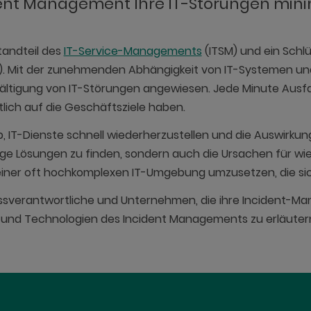
ident Management Ihre IT-Störungen mini
tandteil des
IT-Service-Managements
(ITSM) und ein Schl
ry). Mit der zunehmenden Abhängigkeit von IT-Systemen un
ewältigung von IT-Störungen angewiesen. Jede Minute Aus
tlich auf die Geschäftsziele haben.
, IT-Dienste schnell wiederherzustellen und die Auswirkun
stige Lösungen zu finden, sondern auch die Ursachen für wi
n einer oft hochkomplexen IT-Umgebung umzusetzen, die si
ozessverantwortliche und Unternehmen, die ihre Incident-
ces und Technologien des Incident Managements zu erläute