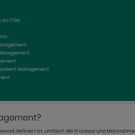
 im ITSM
ents
 Management
nt Management
agement
 Incident Management
ment
nagement?
ework definiert ist, umfasst alle Prozesse und Massnahmen,