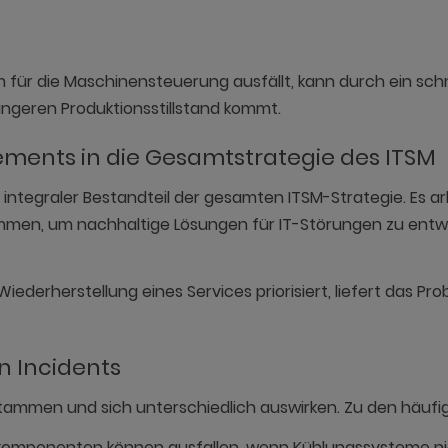
für die Maschinensteuerung ausfällt, kann durch ein schn
ängeren Produktionsstillstand kommt.
ments in die Gesamtstrategie des ITSM
n integraler Bestandteil der gesamten ITSM-Strategie. Es 
, um nachhaltige Lösungen für IT-Störungen zu entwi
derherstellung eines Services priorisiert, liefert das P
n Incidents
tammen und sich unterschiedlich auswirken. Zu den häuf
ekomponenten können ausfallen, wenn Kühlungssysteme ni