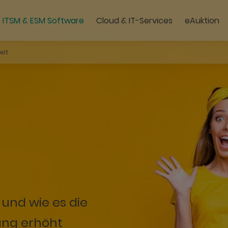
ITSM & ESM Software
Cloud & IT-Services
eAuktion
Managed IT Services | 
Moderne Clou
elt
und wie es die
lung erhöht