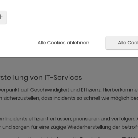
dents zu verhindern.
ment konzentriert sich auf die Planung und Implementi
e zu beheben. Im Kontext des Incident Managements kann 
Alle Cookies ablehnen
Alle Coo
 wird vom Incident Management behandelt, um den Betrieb sc
te Hardware, vom Problem Management untersucht werden
stellung von IT-Services
rpunkt auf Geschwindigkeit und Effizienz. Hierbei kommen 
sicherzustellen, dass Incidents so schnell wie möglich be
ncidents effizient erfassen, priorisieren und verfolgen.
 und sorgen für eine zügige Wiederherstellung der betrof