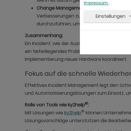
wenn es darum geht, wiederkehrende Inci
Impressum
.
Change Management:
Das Change Manage
Verbesserungen zu erzielen oder Problem
Einstellungen
durchzuführen, um Incidents zu lösen.
Zusammenhang:
Ein Incident, wie der Ausfall eines Netzwerks,
ein tieferliegendes Problem, wie fehlerhaf
Implementierung neuer Hardware koordiniert.
Fokus auf die schnelle Wiederher
Effektives Incident Management legt den Schwe
und Automatisierungslösungen zum Einsatz, um 
®
Rolle von Tools wie ky2help
:
®
Mit Lösungen wie
ky2help
können Unternehmen I
Lösungsvorschläge unterstützen die Bearbeiter