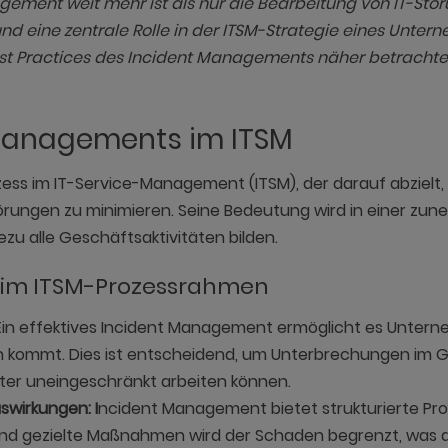
ment weit mehr ist als nur die Bearbeitung von IT-Störung
nd eine zentrale Rolle in der ITSM-Strategie eines Untern
est Practices des Incident Managements näher betrachte
Managements im ITSM
ess im IT-Service-Management (ITSM), der darauf abzielt,
örungen zu minimieren. Seine Bedeutung wird in einer z
ezu alle Geschäftsaktivitäten bilden.
 im ITSM-Prozessrahmen
 Ein effektives Incident Management ermöglicht es Unterne
n kommt. Dies ist entscheidend, um Unterbrechungen im 
iter uneingeschränkt arbeiten können.
wirkungen: I
ncident Management bietet strukturierte Pr
und gezielte Maßnahmen wird der Schaden begrenzt, was die