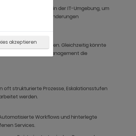
erung von Änderungen in der IT-Umgebung, um
es erforderlich sein, Änderungen
kies akzeptieren
hnell wiederherzustellen. Gleichzeitig könnte
, während das Change Management die
oft strukturierte Prozesse, Eskalationsstufen
arbeitet werden.
 Automatisierte Workflows und hinterlegte
fenen Services.