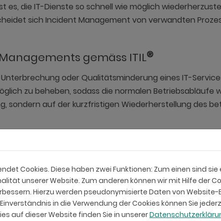
 ist es, die IT-Dienste so schnell wie möglich wiederherzus
rscheidet sich Incident Management von verwandten Pro
®
nt Managements gemäss ITIL
te Unterbrechung oder Qualitätsminderung eines IT-Service
tmöglich zu beheben, sodass die normalen Betriebsabläuf
ng, sondern auf der kurzfristigen Wiederherstellung des be
 dazu führt, dass ein CRM-System nicht mehr zugänglich ist
 bringen, damit die Benutzer wieder arbeiten können.
det Cookies. Diese haben zwei Funktionen: Zum einen sind sie er
t Management und verwandten Prozess
lität unserer Website. Zum anderen können wir mit Hilfe der Co
verbessern. Hierzu werden pseudonymisierte Daten von Websit
ent Management darauf abzielt, die Symptome einer Stör
inverständnis in die Verwendung der Cookies können Sie jederz
 Behebung der zugrunde liegenden Ursachen. Beide Proze
es auf dieser Website finden Sie in unserer
Datenschutzerklär