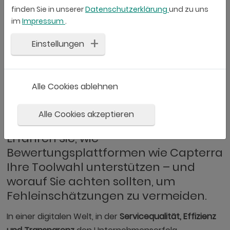
finden Sie in unserer
Datenschutzerklärung
und zu uns
im
Impressum
.
Capterra & Co.:
Einstellungen
Orientierung oder Illusion
bei der Toolwahl im
Alle Cookies ablehnen
Service Management?
Alle Cookies akzeptieren
Erfahren Sie, wie
Bewertungsplattformen wie Capterra
Ihre Toolwahl unterstützen – und
worauf Sie achten sollten, um
Fehleinschätzungen zu vermeiden.
In einer digitalen Welt, in der
Servicequalität, Effizienz