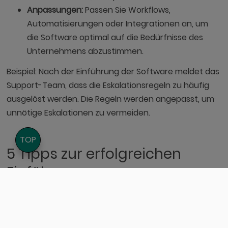
Anpassungen:
Passen Sie Workflows,
Automatisierungen oder Integrationen an, um
die Software optimal auf die Bedürfnisse des
Unternehmens abzustimmen.
Beispiel: Nach der Einführung der Software meldet das
Support-Team, dass die Eskalationsregeln zu häufig
ausgelöst werden. Die Regeln werden angepasst, um
unnötige Eskalationen zu vermeiden.
TOP
5 Tipps zur erfolgreichen
Einführung
Pilotphase nutzen:
Führen Sie die Software
zunächst in einem kleinen Team ein, um mögliche
Probleme frühzeitig zu erkennen und zu