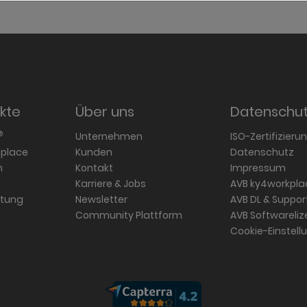
kte
Über uns
Datenschu
®
Unternehmen
ISO-Zertifizieru
kplace
Kunden
Datenschutz
n
Kontakt
Impressum
Karriere & Jobs
AVB ky4workpla
rtung
Newsletter
AVB DL & Suppor
Community Plattform
AVB Softwareli
Cookie-Einstel