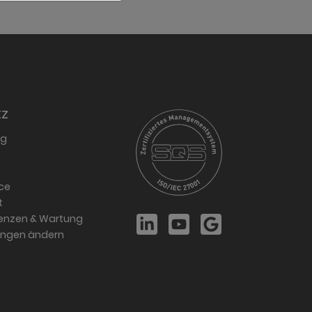
tz
ng
ce
t
zenzen & Wartung
lungen ändern
LinkedIn
YouTube
Google