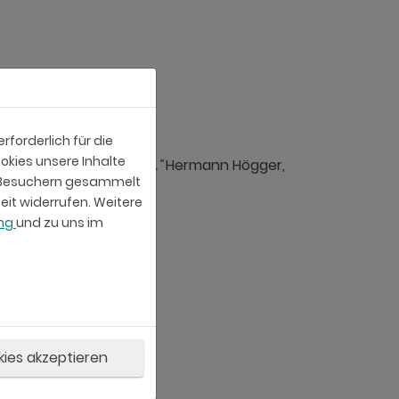
alten.
 in das neue SARI.
forderlich für die
okies unsere Inhalte
herheit leisten dürfen.“
Hermann Högger,
e-Besuchern gesammelt
eit widerrufen. Weitere
ung
und zu uns im
kies akzeptieren