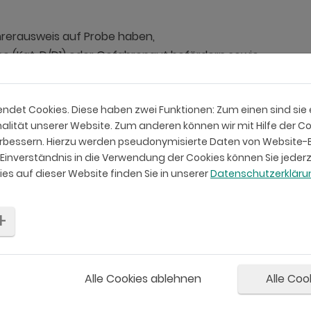
ührerausweis auf Probe haben,
usse (Kat. D/D1) oder Gefahrengut befördern sowie
den müssen, um ihre Fahrlehrerbewilligung weiterhin zu beh
ieht? Diese
SARI-Tutorials
geben Ihnen einen ersten Einblick
det Cookies. Diese haben zwei Funktionen: Zum einen sind sie er
lität unserer Website. Zum anderen können wir mit Hilfe der Co
 einen bedeutenden Beitrag zu einer erhöhten Verkehrssic
verbessern. Hierzu werden pseudonymisierte Daten von Websit
inverständnis in die Verwendung der Cookies können Sie jederz
es auf dieser Website finden Sie in unserer
Datenschutzerklär
Alle Cookies ablehnen
Alle Coo