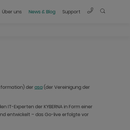
Direkt Anrufen 
Über uns
News & Blog
Support
IT-Outsourcing
d Lösungen | ky4workplace
formation) der
asa
(der Vereinigung der
den IT-Experten der KYBERNA in Form einer
d entwickelt – das Go-live erfolgte vor