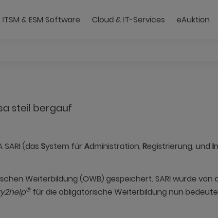
ITSM & ESM Software
Cloud & IT-Services
eAuktion
Managed IT Services | 
Moderne Clou
sa steil bergauf
A SARI (das
S
ystem für
A
dministration,
R
egistrierung, und
I
n
orischen Weiterbildung (OWB) gespeichert. SARI wurde von 
®
ky2help
für die obligatorische Weiterbildung nun bedeuten