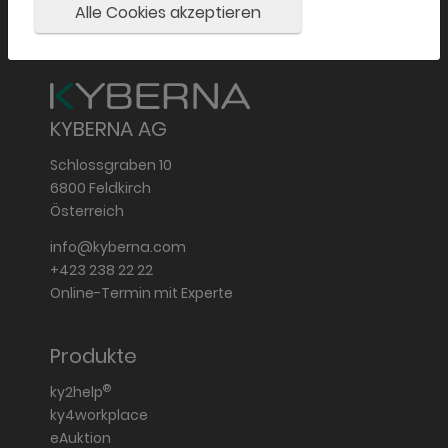
Alle Cookies akzeptieren
KYBERNA AG
Schlossgraben 10
6800 Feldkirch
Österreich
info@kyberna.com
+423 238 22 22
Online-Termin mit Experte
Produkte
®
ky2help
ky4workplace
eAuktion