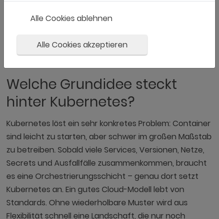
Kubernetes
ist eine Open-Source-Plattform zur
Orchestrierung von
containerisierten Anwendungen
.
Alle Cookies ablehnen
Sie automatisiert Bereitstellung, Skalierung,
Servicevernetzung, Selbstheilung und den Betrieb
Alle Cookies akzeptieren
vieler Container über Cluster hinweg.
Welche Grundidee steckt
hinter Kubernetes?
Kubernetes löst ein sehr konkretes Problem: Container
sind leicht zu starten, aber schwer im großen Maßstab
zu betreiben. Sobald viele Services, Versionen, Netze,
Secrets und Ausfallfälle zusammenkommen, braucht
es eine Orchestrierungsschicht – genau dort setzt
Kubernetes an. Ein gutes Cloud-Modell lebt von
Standards. Ohne wiederholbare Muster wird aus
Flexibilität schnell eine Landschaft, die nur noch