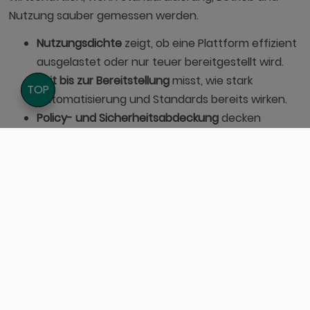
Nutzung sauber gemessen werden.
Nutzungsdichte
zeigt, ob eine Plattform effizient
ausgelastet oder nur teuer bereitgestellt wird.
Zeit bis zur Bereitstellung
misst, wie stark
TOP
Automatisierung und Standards bereits wirken.
Policy- und Sicherheitsabdeckung
decken
Governance-Lücken früh auf.
Änderungs- und Releasegeschwindigkeit
zeigen,
ob Teams mit der Plattform wirklich schneller
arbeiten.
Support- und Betriebsaufwand
helfen, Nutzen
und Komplexität nüchtern gegeneinander
abzuwägen.
Gerade moderne Plattformen profitieren von einem
Kennzahlenset, das Technik, Betrieb und