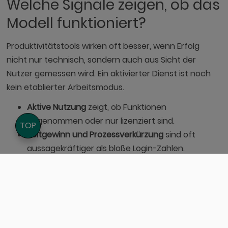
Welche Signale zeigen, ob das
Modell funktioniert?
Produktivitätstools wirken oft besser, wenn Erfolg
nicht nur technisch, sondern auch aus Sicht der
Nutzer gemessen wird. Ein aktivierter Dienst ist noch
kein etablierter Arbeitsmodus.
Aktive Nutzung
zeigt, ob Funktionen
angenommen oder nur lizenziert sind.
TOP
Zeitgewinn und Prozessverkürzung
sind oft
aussagekräftiger als bloße Login-Zahlen.
Support- und Rückfragevolumen
machen
Bedienhürden und Governance-Lücken sichtbar.
Qualität von Suche, Freigaben oder Meetings
prägt das Nutzungserlebnis im Alltag direkt.
Nutzungsverteilung
zeigt, ob einzelne Teams